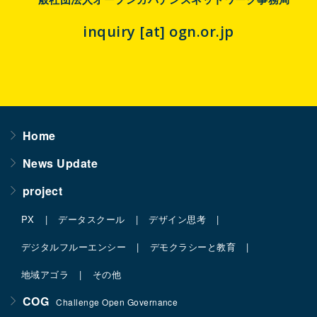
inquiry [at] ogn.or.jp
Home
News Update
project
PX
データスクール
デザイン思考
デジタルフルーエンシー
デモクラシーと教育
地域アゴラ
その他
COG
Challenge Open Governance