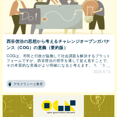
西谷啓治の思想から考えるチャレンジオープンガバナ
ンス（COG）の意義（要約版）
COGは、市民と行政が協働して社会課題を解決するプラット
フォームですが、西谷啓治の哲学を通して捉え直すことで、
その本質的な意義がより明確になると考えます。 1. 「無自
性」に基づく開かれた統治 従来の行政と市民の二元的な関係
2025.5.13
を
デモクラシーと教育